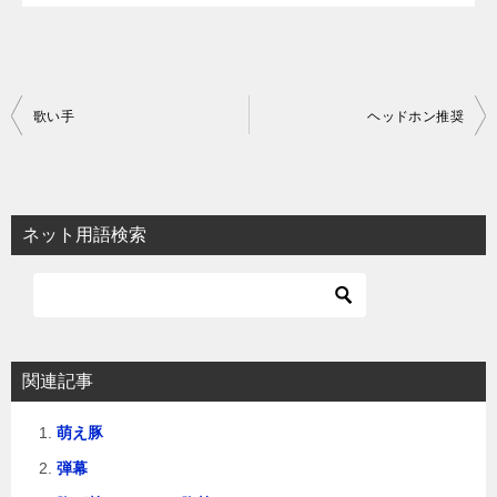
投
歌い手
ヘッドホン推奨
稿
ナ
ビ
ネット用語検索
ゲ
ー
シ
ョ
関連記事
ン
萌え豚
弾幕