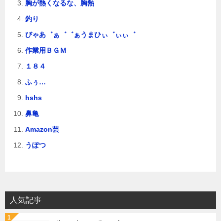
胸が熱くなるな、胸熱
釣り
びゃあ゛ぁ゛゛ぁうまひぃ゛ぃぃ゛
作業用ＢＧＭ
１８４
ふぅ…
hshs
鼻亀
Amazon芸
うぽつ
人気記事