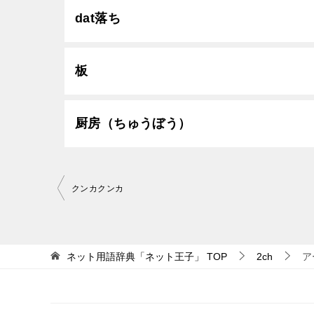
dat落ち
板
厨房（ちゅうぼう）
投
クンカクンカ
稿
ナ
ビ
ネット用語辞典「ネット王子」
TOP
2ch
ア
ゲ
ー