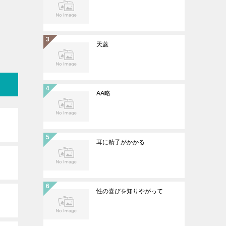
天蓋
AA略
耳に精子がかかる
性の喜びを知りやがって